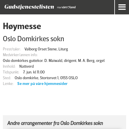
Høymesse
Oslo Domkirkes sokn
Prest/taler:
Valborg Orset Stene, Liturg
Medvirker/annen info:
Oslo domkirkes guttekor. D. Maiwald, dirigent. M. A. Berg, orgel
Innhold:
Nattverd
Tidspunkt:
7. jun. kl 11.00
Sted:
Oslo domkirke, Stortorvet 1, 0155 OSLO
Lenke:
Se mer på våre hjemmesider
Andre arrangementer fra Oslo Domkirkes sokn