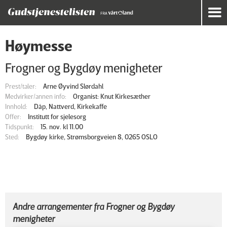
Høymesse
Frogner og Bygdøy menigheter
Prest/taler:
Arne Øyvind Slørdahl
Medvirker/annen info:
Organist: Knut Kirkesæther
Innhold:
Dåp, Nattverd, Kirkekaffe
Offer:
Institutt for sjelesorg
Tidspunkt:
15. nov. kl 11.00
Sted:
Bygdøy kirke, Strømsborgveien 8, 0265 OSLO
Andre arrangementer fra Frogner og Bygdøy
menigheter