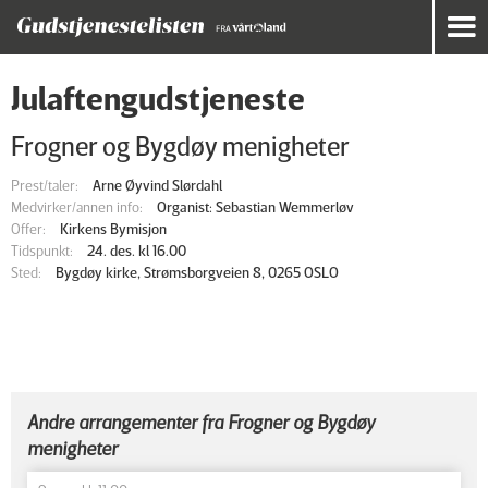
Julaftengudstjeneste
Frogner og Bygdøy menigheter
Prest/taler:
Arne Øyvind Slørdahl
Medvirker/annen info:
Organist: Sebastian Wemmerløv
Offer:
Kirkens Bymisjon
Tidspunkt:
24. des. kl 16.00
Sted:
Bygdøy kirke, Strømsborgveien 8, 0265 OSLO
Andre arrangementer fra Frogner og Bygdøy
menigheter