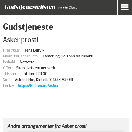
Gudstjeneste
Asker prosti
Prest/taler:
Jens Leirvik
Medvirker/annen info:
Kantor Ingvild Køhn Malmbekk
Innhold:
Nattverd
Offer:
Skeivt kristent nettverk
Tidspunkt:
14. jun. kl 11.00
Sted:
Asker kirke, Kirkelia 7, 1384 ASKER
Lenke:
https://kirken.no/asker
Andre arrangementer fra Asker prosti