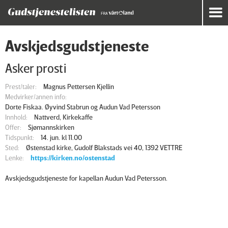
Avskjedsgudstjeneste
Asker prosti
Prest/taler:
Magnus Pettersen Kjellin
Medvirker/annen info:
Dorte Fiskaa. Øyvind Stabrun og Audun Vad Petersson
Innhold:
Nattverd, Kirkekaffe
Offer:
Sjømannskirken
Tidspunkt:
14. jun. kl 11.00
Sted:
Østenstad kirke, Gudolf Blakstads vei 40, 1392 VETTRE
Lenke:
https://kirken.no/ostenstad
Avskjedsgudstjeneste for kapellan Audun Vad Petersson.