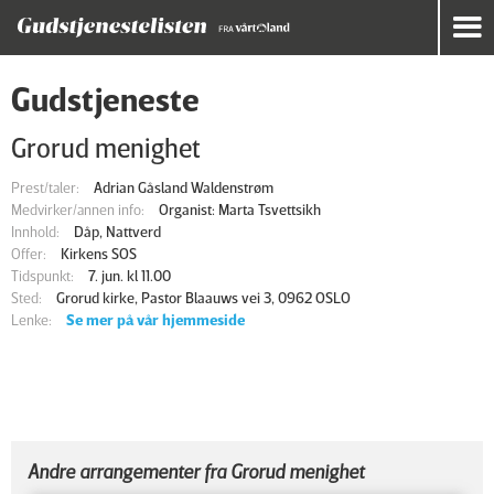
Gudstjeneste
Grorud menighet
Prest/taler:
Adrian Gåsland Waldenstrøm
Medvirker/annen info:
Organist: Marta Tsvettsikh
Innhold:
Dåp, Nattverd
Offer:
Kirkens SOS
Tidspunkt:
7. jun. kl 11.00
Sted:
Grorud kirke, Pastor Blaauws vei 3, 0962 OSLO
Lenke:
Se mer på vår hjemmeside
Andre arrangementer fra Grorud menighet