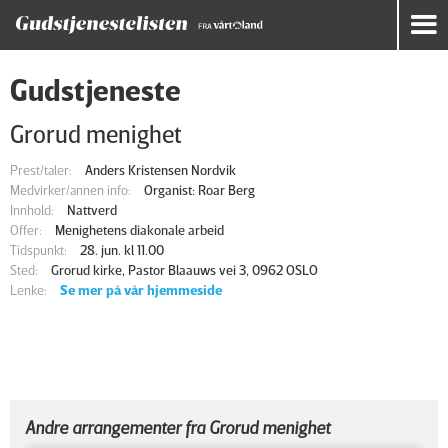
Gudstjeneste
Grorud menighet
Prest/taler:
Anders Kristensen Nordvik
Medvirker/annen info:
Organist: Roar Berg
Innhold:
Nattverd
Offer:
Menighetens diakonale arbeid
Tidspunkt:
28. jun. kl 11.00
Sted:
Grorud kirke, Pastor Blaauws vei 3, 0962 OSLO
Lenke:
Se mer på vår hjemmeside
Andre arrangementer fra Grorud menighet