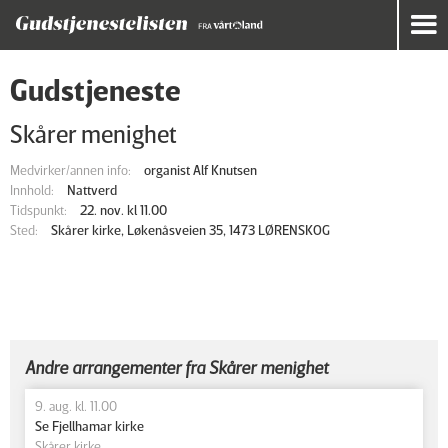
Gudstjeneste
Skårer menighet
Medvirker/annen info:
organist Alf Knutsen
Innhold:
Nattverd
Tidspunkt:
22. nov. kl 11.00
Sted:
Skårer kirke, Løkenåsveien 35, 1473 LØRENSKOG
Andre arrangementer fra Skårer menighet
9. aug. kl. 11.00
Se Fjellhamar kirke
Skårer kirke