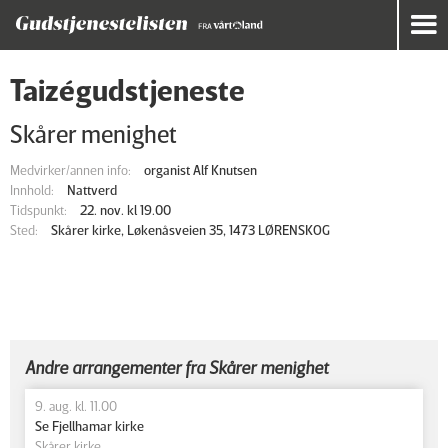
Taizégudstjeneste
Skårer menighet
Medvirker/annen info:
organist Alf Knutsen
Innhold:
Nattverd
Tidspunkt:
22. nov. kl 19.00
Sted:
Skårer kirke, Løkenåsveien 35, 1473 LØRENSKOG
Andre arrangementer fra Skårer menighet
9. aug. kl. 11.00
Se Fjellhamar kirke
Skårer kirke