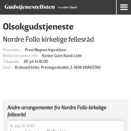
Olsokgudstjeneste
Nordre Follo kirkelige fellesråd
Prest/taler:
Prest Magnus Ingvaldsen
Medvirker/annen info:
Kantor Gunn Randi Leite
Tidspunkt:
29. jul. kl 18.00
Sted:
Kråkstad kirke, Prestegårdsallén 2, 1408 KRÅKSTAD
Andre arrangementer fra Nordre Follo kirkelige
fellesråd
9. aug. kl. 11.00