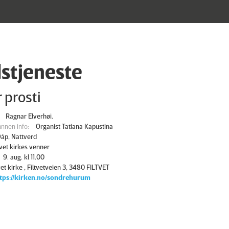
stjeneste
 prosti
Ragnar Elverhøi.
nnen info:
Organist Tatiana Kapustina
åp, Nattverd
tvet kirkes venner
9. aug. kl 11.00
vet kirke , Filtvetveien 3, 3480 FILTVET
tps://kirken.no/sondrehurum