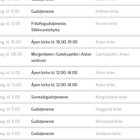
aug. kl. 11.00
Gudstjeneste
Holmen kirke
aug. kl. 12.00
Friluftsgudstjeneste,
Hurum kirke
Stikkvannshytta
aug. kl. 18.00
Åpen kirke kl. 18.00-19.00
Asker kirke
aug. kl. 08.00
Morgenbønn i Gatekapellet i Asker
Gatekapellet i Asker
sentrum
aug. kl. 12.00
Åpen kirke kl. 12.00-14.00
Asker kirke
aug. kl. 12.00
Åpen kirke kl. 12.00-14.00
Asker kirke
aug. kl. 11.00
Samtalegudstjeneste
Kongsdelene kirke
aug. kl. 11.00
Gudstjeneste
Heggedal kirke
aug. kl. 11.00
Gudstjeneste
Østenstad kirke
aug. kl. 11.00
Gudstjeneste
Vardåsen kirke