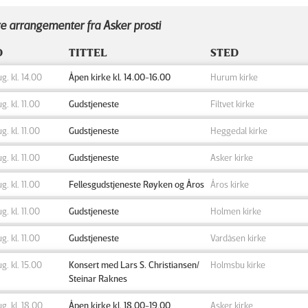
e arrangementer fra Asker prosti
D
TITTEL
STED
ug. kl. 14.00
Åpen kirke kl. 14.00-16.00
Hurum kirke
ug. kl. 11.00
Gudstjeneste
Filtvet kirke
ug. kl. 11.00
Gudstjeneste
Heggedal kirke
ug. kl. 11.00
Gudstjeneste
Asker kirke
ug. kl. 11.00
Fellesgudstjeneste Røyken og Åros
Åros kirke
ug. kl. 11.00
Gudstjeneste
Holmen kirke
ug. kl. 11.00
Gudstjeneste
Vardåsen kirke
ug. kl. 15.00
Konsert med Lars S. Christiansen/
Holmsbu kirke
Steinar Raknes
aug. kl. 18.00
Åpen kirke kl. 18.00-19.00
Asker kirke