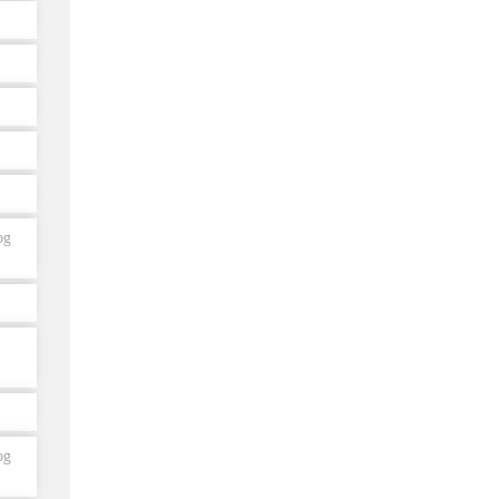
og
og