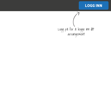
LOGG INN
Logg på for å legge inn ditt
arrangement