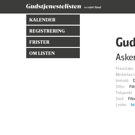
KALENDER
REGISTRERING
Gud
FRISTER
OM LISTEN
Asker
Prest/taler:
Medvirker/a
Innhold:
D
Offer:
Fil
Tidspunkt:
Sted:
Filt
Lenke:
ht