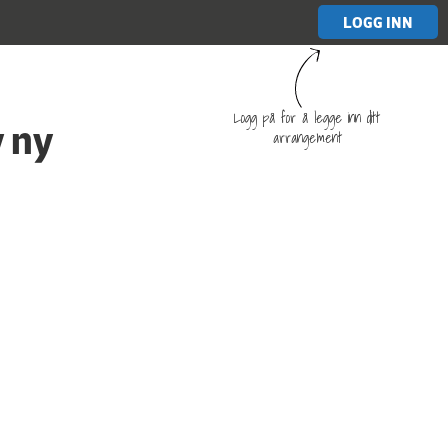
LOGG INN
Logg på for å legge inn ditt
 ny
arrangement