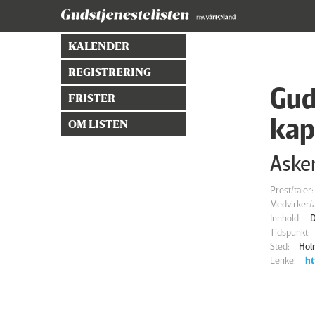
KALENDER
REGISTRERING
Gud
FRISTER
kap
OM LISTEN
Asker
Prest/taler:
Medvirker/a
Innhold:
D
Tidspunkt:
Sted:
Hol
Lenke:
ht