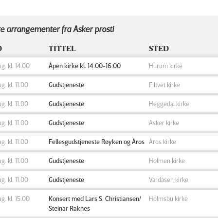
e arrangementer fra Asker prosti
D
TITTEL
STED
ug. kl. 14.00
Åpen kirke kl. 14.00-16.00
Hurum kirke
ug. kl. 11.00
Gudstjeneste
Filtvet kirke
ug. kl. 11.00
Gudstjeneste
Heggedal kirke
ug. kl. 11.00
Gudstjeneste
Asker kirke
ug. kl. 11.00
Fellesgudstjeneste Røyken og Åros
Åros kirke
ug. kl. 11.00
Gudstjeneste
Holmen kirke
ug. kl. 11.00
Gudstjeneste
Vardåsen kirke
ug. kl. 15.00
Konsert med Lars S. Christiansen/
Holmsbu kirke
Steinar Raknes