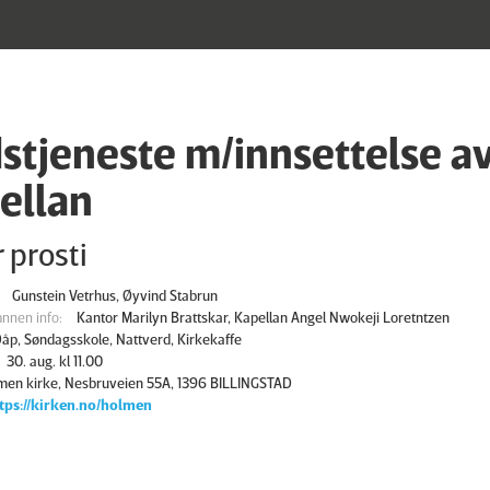
stjeneste m/innsettelse av
ellan
 prosti
Gunstein Vetrhus, Øyvind Stabrun
nnen info:
Kantor Marilyn Brattskar, Kapellan Angel Nwokeji Loretntzen
åp, Søndagsskole, Nattverd, Kirkekaffe
30. aug. kl 11.00
men kirke, Nesbruveien 55A, 1396 BILLINGSTAD
tps://kirken.no/holmen