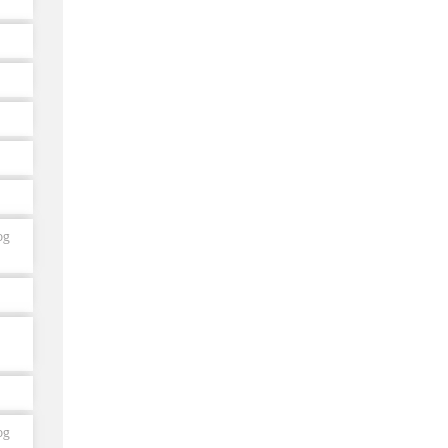
og
og