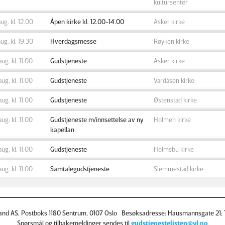
kultursenter
aug. kl. 12.00
Åpen kirke kl. 12.00-14.00
Asker kirke
aug. kl. 19.30
Hverdagsmesse
Røyken kirke
aug. kl. 11.00
Gudstjeneste
Asker kirke
aug. kl. 11.00
Gudstjeneste
Vardåsen kirke
aug. kl. 11.00
Gudstjeneste
Østenstad kirke
aug. kl. 11.00
Gudstjeneste m/innsettelse av ny
Holmen kirke
kapellan
aug. kl. 11.00
Gudstjeneste
Holmsbu kirke
aug. kl. 11.00
Samtalegudstjeneste
Slemmestad kirke
and AS, Postboks 1180 Sentrum, 0107 Oslo Besøksadresse: Hausmannsgate 21; T
Spørsmål og tilbakemeldinger sendes til
gudstjenestelisten@vl.no