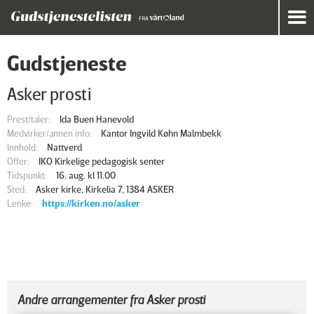
Gudstjeneste
Asker prosti
Prest/taler:
Ida Buen Hanevold
Medvirker/annen info:
Kantor Ingvild Køhn Malmbekk
Innhold:
Nattverd
Offer:
IKO Kirkelige pedagogisk senter
Tidspunkt:
16. aug. kl 11.00
Sted:
Asker kirke, Kirkelia 7, 1384 ASKER
Lenke:
https://kirken.no/asker
Andre arrangementer fra Asker prosti