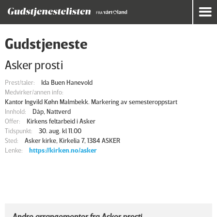
Gudstjeneste
Asker prosti
Prest/taler:
Ida Buen Hanevold
Medvirker/annen info:
Kantor Ingvild Køhn Malmbekk. Markering av semesteroppstart
Innhold:
Dåp, Nattverd
Offer:
Kirkens feltarbeid i Asker
Tidspunkt:
30. aug. kl 11.00
Sted:
Asker kirke, Kirkelia 7, 1384 ASKER
Lenke:
https://kirken.no/asker
Andre arrangementer fra Asker prosti