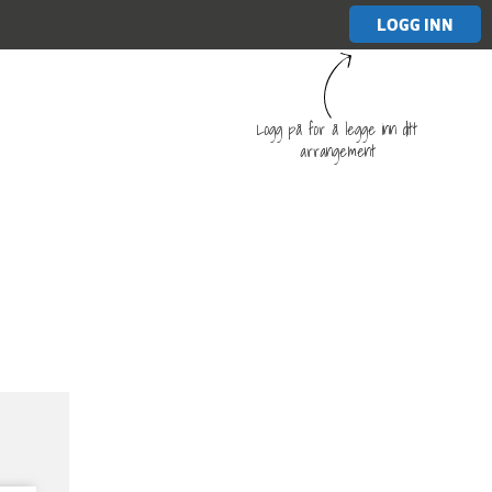
LOGG INN
Logg på for å legge inn ditt
arrangement