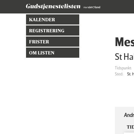
KALENDER
REGISTRERING
Mes
FRISTER
OM LISTEN
St Ha
Tidspunkt:
Sted:
St.
Andr
TI