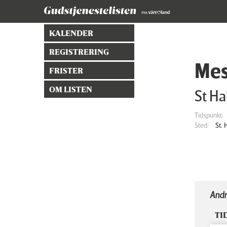
KALENDER
REGISTRERING
Mes
FRISTER
OM LISTEN
St Ha
Tidspunkt:
Sted:
St.
Andr
TI