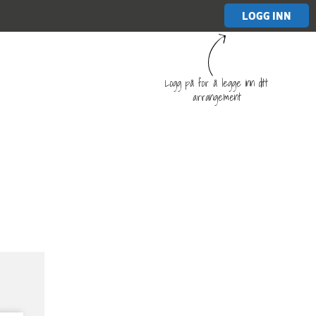
LOGG INN
Logg på for å legge inn ditt
arrangement