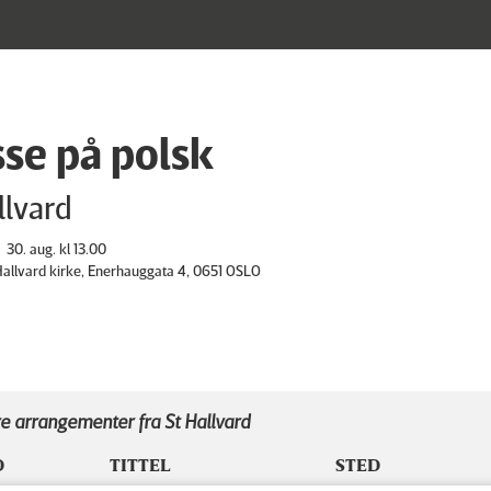
se på polsk
llvard
30. aug. kl 13.00
 Hallvard kirke, Enerhauggata 4, 0651 OSLO
e arrangementer fra St Hallvard
D
TITTEL
STED