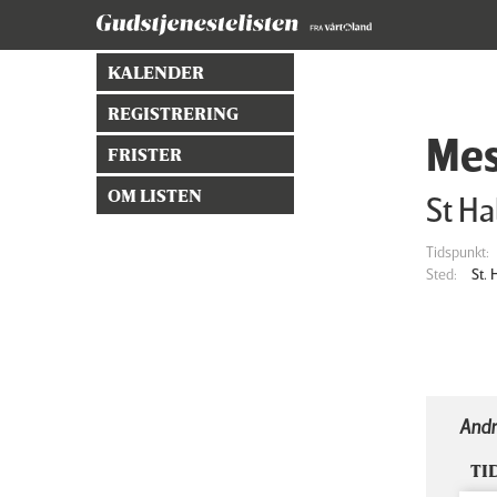
KALENDER
REGISTRERING
Mes
FRISTER
OM LISTEN
St Ha
Tidspunkt:
Sted:
St.
Andr
TI