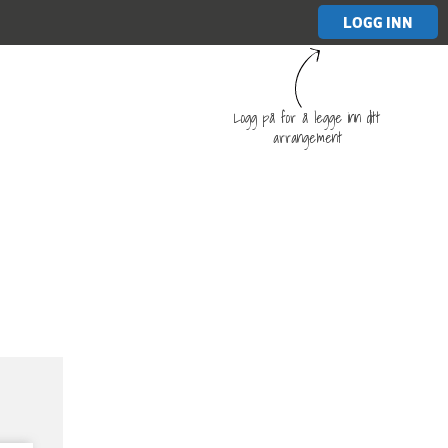
LOGG INN
Logg på for å legge inn ditt
arrangement