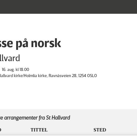
se på norsk
llvard
16. aug. kl 18.00
 Hallvard kirke/Holmlia kirke, Ravnåsveien 28, 1254 OSLO
e arrangementer fra St Hallvard
D
TITTEL
STED