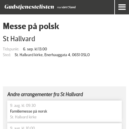
Messe på polsk
St Hallvard
Tidspunkt:
6. sep. kl 13.00
Sted:
St. Hallvard kirke, Enerhauggata 4, 0651 OSLO
Andre arrangementer fra St Hallvard
9. aug. kl. 09.30
Familiemesse på norsk
St. Hallvard kirke
9. aug. kl. 10.00