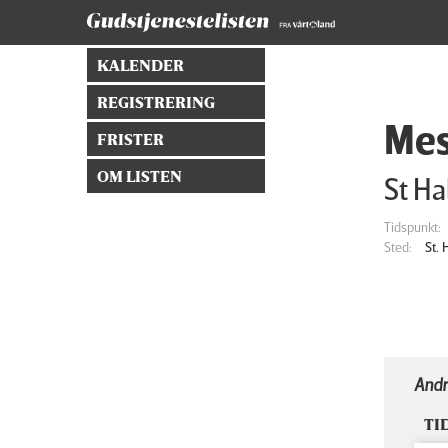
KALENDER
REGISTRERING
Mes
FRISTER
OM LISTEN
St Ha
Tidspunkt:
Sted:
St.
Andr
TI