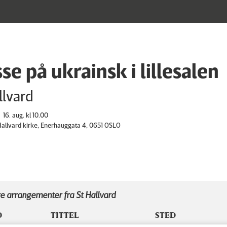
se på ukrainsk i lillesalen
llvard
16. aug. kl 10.00
 Hallvard kirke, Enerhauggata 4, 0651 OSLO
e arrangementer fra St Hallvard
D
TITTEL
STED