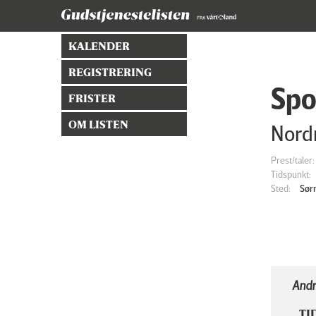
KALENDER
REGISTRERING
Spo
FRISTER
OM LISTEN
Nordr
Prest/taler:
Tidspunkt:
Sted:
Sør
Andr
TI