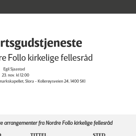
rtsgudstjeneste
e Follo kirkelige fellesråd
Egil Sjaastad
23. nov. kl 12.00
markskapellet, Slora - Kollerøysveien 24, 1400 SKI
e arrangementer fra Nordre Follo kirkelige fellesråd
D
TITTEL
STED