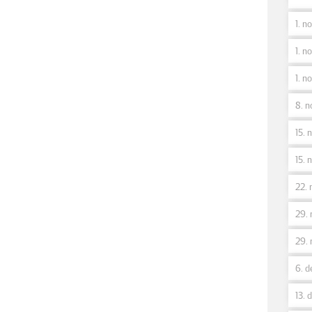
1. no
1. no
1. no
8. n
15. n
15. n
22. 
29. 
29. 
6. d
13. 