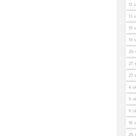
12. 
13. 
19. 
19. 
20. 
27. 
27. 
4. ok
11. o
11. o
18. o
25. 