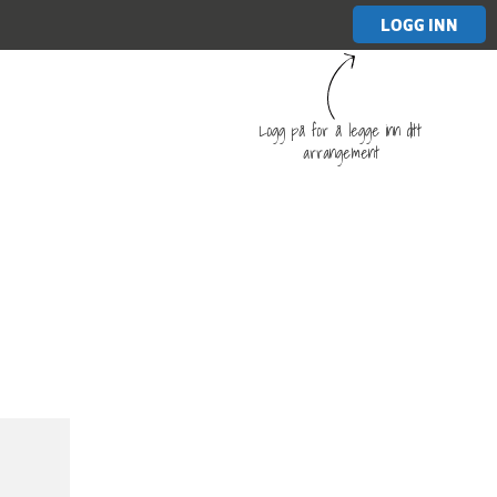
LOGG INN
Logg på for å legge inn ditt
arrangement