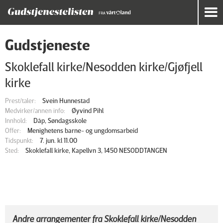
Gudstjeneste
Skoklefall kirke/Nesodden kirke/Gjøfjell
kirke
Prest/taler:
Svein Hunnestad
Medvirker/annen info:
Øyvind Pihl
Innhold:
Dåp, Søndagsskole
Offer:
Menighetens barne- og ungdomsarbeid
Tidspunkt:
7. jun. kl 11.00
Sted:
Skoklefall kirke, Kapellvn 3, 1450 NESODDTANGEN
Andre arrangementer fra Skoklefall kirke/Nesodden