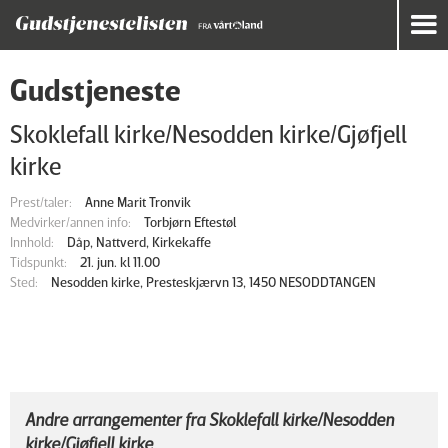
Gudstjeneste
Skoklefall kirke/Nesodden kirke/Gjøfjell
kirke
Prest/taler:
Anne Marit Tronvik
Medvirker/annen info:
Torbjørn Eftestøl
Innhold:
Dåp, Nattverd, Kirkekaffe
Tidspunkt:
21. jun. kl 11.00
Sted:
Nesodden kirke, Presteskjærvn 13, 1450 NESODDTANGEN
Andre arrangementer fra Skoklefall kirke/Nesodden
kirke/Gjøfjell kirke