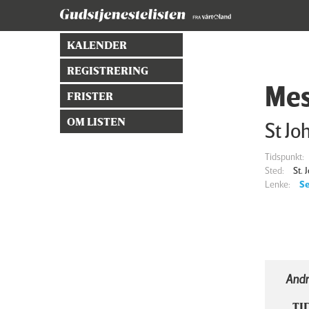
KALENDER
REGISTRERING
Mes
FRISTER
OM LISTEN
St Jo
Tidspunkt:
Sted:
St.
Lenke:
Se
Andr
TI