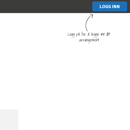
LOGG INN
Logg på for å legge inn ditt
arrangement