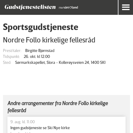
Sportsgudstjeneste
Nordre Follo kirkelige fellesråd
Prest/taler:
Birgitte Bjørnstad
Tidspunkt:
26. okt. kl 12.00
Sted:
Sørmarkskapellet, Slora - Kollerøysveien 24, 1400 SKI
Andre arrangementer fra Nordre Follo kirkelige
fellesråd
9. aug. kl. 11.00
Ingen gudstjeneste se Ski Nye kirke