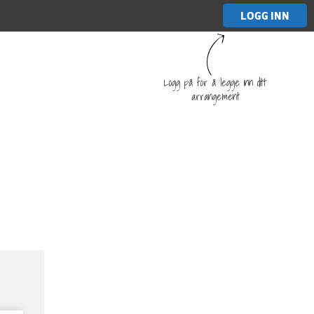
LOGG INN
Logg på for å legge inn ditt
arrangement