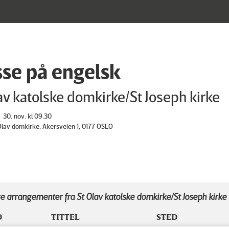
se på engelsk
av katolske domkirke/St Joseph kirke
30. nov. kl 09.30
 Olav domkirke, Akersveien 1, 0177 OSLO
e arrangementer fra St Olav katolske domkirke/St Joseph kirke
D
TITTEL
STED