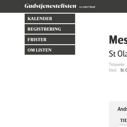
KALENDER
REGISTRERING
Mes
FRISTER
OM LISTEN
St Ol
Tidspunkt:
Sted:
St.
Andr
TI