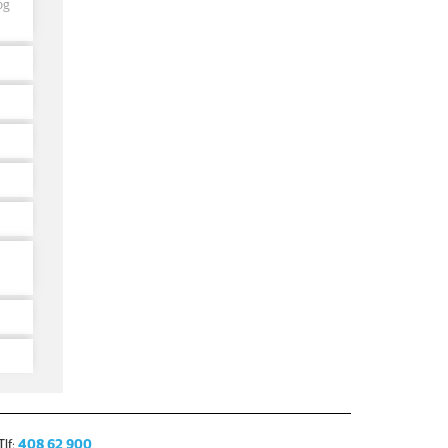
og
lf:
408 62 900