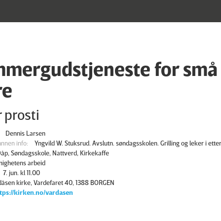
mergudstjeneste for små
re
 prosti
Dennis Larsen
nnen info:
Yngvild W. Stuksrud. Avslutn. søndagsskolen. Grilling og leker i ette
åp, Søndagsskole, Nattverd, Kirkekaffe
ighetens arbeid
7. jun. kl 11.00
dåsen kirke, Vardefaret 40, 1388 BORGEN
tps://kirken.no/vardasen