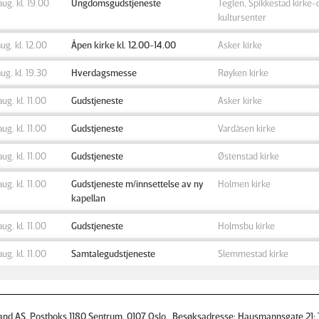
aug. kl. 19.00
Ungdomsgudstjeneste
Teglen, Spikkestad kirke-
kultursenter
aug. kl. 12.00
Åpen kirke kl. 12.00-14.00
Asker kirke
aug. kl. 19.30
Hverdagsmesse
Røyken kirke
aug. kl. 11.00
Gudstjeneste
Asker kirke
aug. kl. 11.00
Gudstjeneste
Vardåsen kirke
aug. kl. 11.00
Gudstjeneste
Østenstad kirke
aug. kl. 11.00
Gudstjeneste m/innsettelse av ny
Holmen kirke
kapellan
aug. kl. 11.00
Gudstjeneste
Holmsbu kirke
aug. kl. 11.00
Samtalegudstjeneste
Slemmestad kirke
and AS, Postboks 1180 Sentrum, 0107 Oslo Besøksadresse: Hausmannsgate 21; T