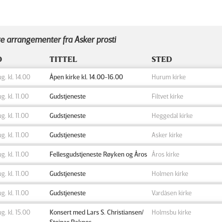
e arrangementer fra Asker prosti
D
TITTEL
STED
ug. kl. 14.00
Åpen kirke kl. 14.00-16.00
Hurum kirke
ug. kl. 11.00
Gudstjeneste
Filtvet kirke
ug. kl. 11.00
Gudstjeneste
Heggedal kirke
ug. kl. 11.00
Gudstjeneste
Asker kirke
ug. kl. 11.00
Fellesgudstjeneste Røyken og Åros
Åros kirke
ug. kl. 11.00
Gudstjeneste
Holmen kirke
ug. kl. 11.00
Gudstjeneste
Vardåsen kirke
ug. kl. 15.00
Konsert med Lars S. Christiansen/
Holmsbu kirke
Steinar Raknes