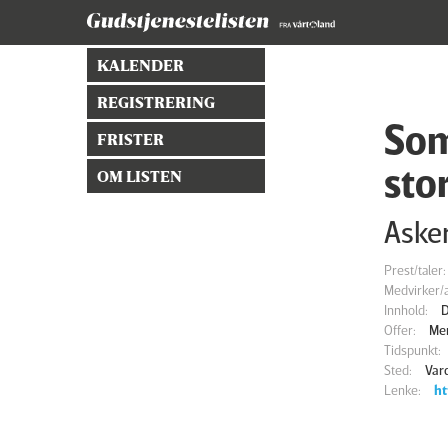
KALENDER
REGISTRERING
Som
FRISTER
sto
OM LISTEN
Asker
Prest/taler:
Medvirker/a
Innhold:
D
Offer:
Men
Tidspunkt:
Sted:
Var
Lenke:
ht