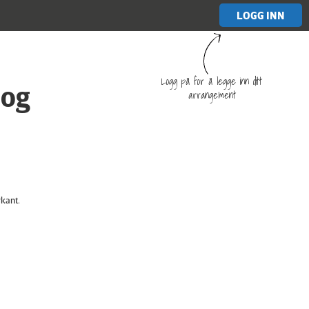
LOGG INN
Logg på for å legge inn ditt
 og
arrangement
rkant.