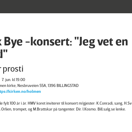
k Bye -konsert: "Jeg vet en
d"
 prosti
7. jun. kl 19.00
men kirke, Nesbruveien 55A, 1396 BILLINGSTAD
tps://kirken.no/holmen
lle fylt 100 år i år. HMV koret inviterer til konsert m/gjester: K.Conradi, sang, H.
S.Orlien, trompet, og M.Brattskar på tangenter. Dir. I.Kosmo. Bill.salg.se lenke.