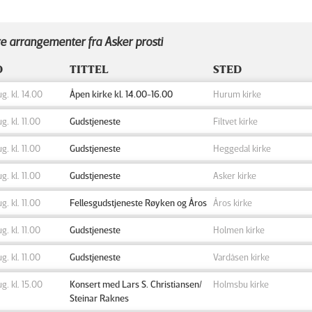
e arrangementer fra Asker prosti
D
TITTEL
STED
ug. kl. 14.00
Åpen kirke kl. 14.00-16.00
Hurum kirke
ug. kl. 11.00
Gudstjeneste
Filtvet kirke
ug. kl. 11.00
Gudstjeneste
Heggedal kirke
ug. kl. 11.00
Gudstjeneste
Asker kirke
ug. kl. 11.00
Fellesgudstjeneste Røyken og Åros
Åros kirke
ug. kl. 11.00
Gudstjeneste
Holmen kirke
ug. kl. 11.00
Gudstjeneste
Vardåsen kirke
ug. kl. 15.00
Konsert med Lars S. Christiansen/
Holmsbu kirke
Steinar Raknes