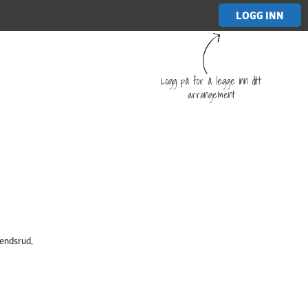
LOGG INN
Logg på for å legge inn ditt
arrangement
Svendsrud,