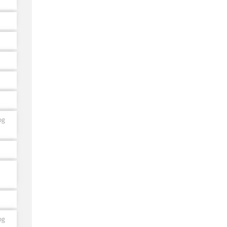
og
og