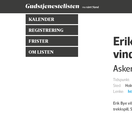
KALENDER
REGISTRERING
Eri
FRISTER
vin
OM LISTEN
Asker
Tidspunkt:
Sted:
Hol
Lenke:
ht
Erik Bye vi
trekkspill, 