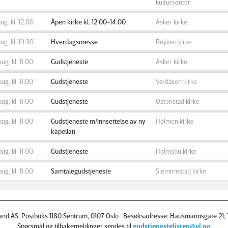
kultursenter
aug. kl. 12.00
Åpen kirke kl. 12.00-14.00
Asker kirke
aug. kl. 19.30
Hverdagsmesse
Røyken kirke
aug. kl. 11.00
Gudstjeneste
Asker kirke
aug. kl. 11.00
Gudstjeneste
Vardåsen kirke
aug. kl. 11.00
Gudstjeneste
Østenstad kirke
aug. kl. 11.00
Gudstjeneste m/innsettelse av ny
Holmen kirke
kapellan
aug. kl. 11.00
Gudstjeneste
Holmsbu kirke
aug. kl. 11.00
Samtalegudstjeneste
Slemmestad kirke
and AS, Postboks 1180 Sentrum, 0107 Oslo Besøksadresse: Hausmannsgate 21; T
Spørsmål og tilbakemeldinger sendes til
gudstjenestelisten@vl.no