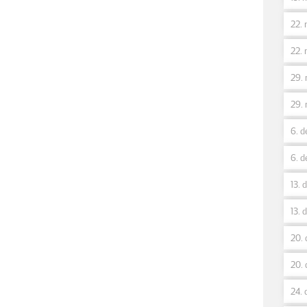
22. 
22. 
29. 
29. 
6. d
6. d
13. 
13. 
20. 
20. 
24. 