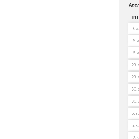
Andr
TI
9. a
16. 
16. 
23. 
23. 
30. 
30. 
6. s
6. s
12. 