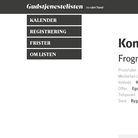
KALENDER
REGISTRERING
Kon
FRISTER
OM LISTEN
Frog
Prest/taler:
Medvirker/a
Innhold:
N
Offer:
Eg
Tidspunkt:
Sted:
Byg