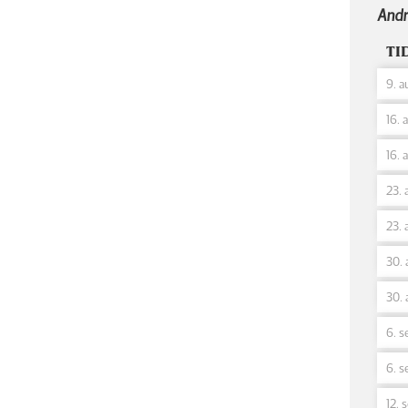
Andr
TI
9. a
16. 
16. 
23. 
23. 
30. 
30. 
6. s
6. s
12. 