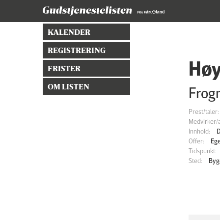
KALENDER
REGISTRERING
Hø
FRISTER
OM LISTEN
Frog
Prest/taler:
Medvirker/a
Innhold:
D
Offer:
Eg
Tidspunkt:
Sted:
Byg