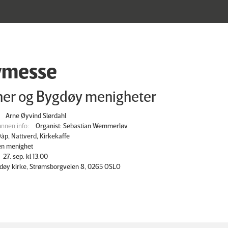
ymesse
ner og Bygdøy menigheter
Arne Øyvind Slørdahl
nnen info:
Organist: Sebastian Wemmerløv
åp, Nattverd, Kirkekaffe
en menighet
27. sep. kl 13.00
døy kirke, Strømsborgveien 8, 0265 OSLO