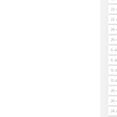
22. 
22. 
29. 
29. 
6. d
6. d
13. 
13. 
20. 
20. 
24. 