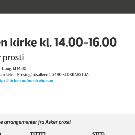
n kirke kl. 14.00-16.00
 prosti
1. aug. kl 14.00
um kirke , Prestegårdsalleen 1, 3490 KLOKKARSTUA
tps://kirken.no/nordrehurum
e arrangementer fra Asker prosti
D
TITTEL
STED