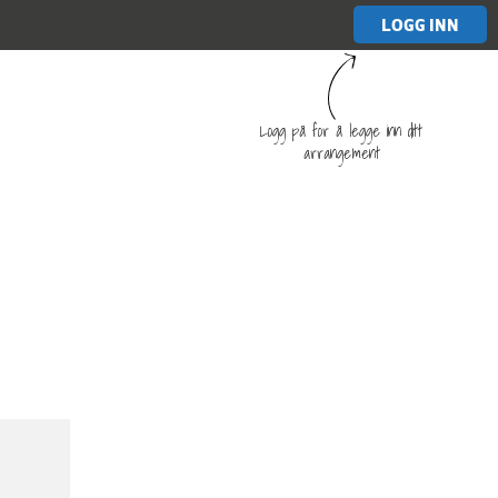
LOGG INN
Logg på for å legge inn ditt
arrangement