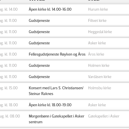
ug. kl. 14.00
Åpen kirke kl. 14.00-16.00
Hurum kirke
ug. kl. 11.00
Gudstjeneste
Filtvet kirke
ug. kl. 11.00
Gudstjeneste
Heggedal kirke
ug. kl. 11.00
Gudstjeneste
Asker kirke
ug. kl. 11.00
Fellesgudstjeneste Røyken og Åros
Åros kirke
ug. kl. 11.00
Gudstjeneste
Holmen kirke
ug. kl. 11.00
Gudstjeneste
Vardåsen kirke
ug. kl. 15.00
Konsert med Lars S. Christiansen/
Holmsbu kirke
Steinar Raknes
aug. kl. 18.00
Åpen kirke kl. 18.00-19.00
Asker kirke
aug. kl. 08.00
Morgenbønn i Gatekapellet i Asker
Gatekapellet i Asker
sentrum