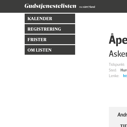
KALENDER
REGISTRERING
Åpe
FRISTER
OM LISTEN
Asker
Tidspunkt:
Sted:
Hur
Lenke:
ht
Andr
TI