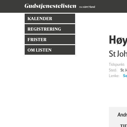
KALENDER
REGISTRERING
Høy
FRISTER
OM LISTEN
St Jo
Tidspunkt:
Sted:
St.
Lenke:
Se
Andr
TI