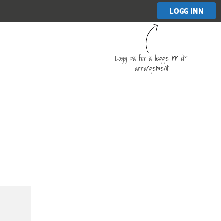
LOGG INN
Logg på for å legge inn ditt
arrangement