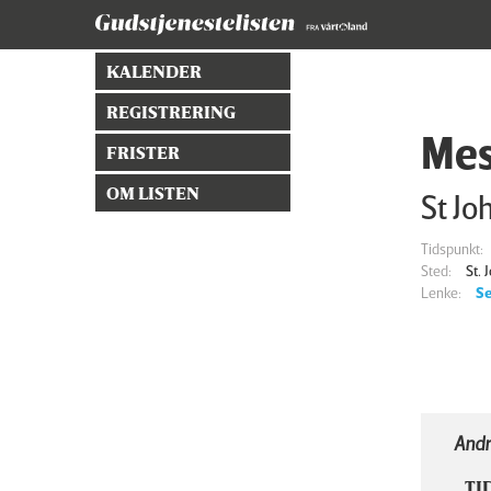
KALENDER
REGISTRERING
Mes
FRISTER
OM LISTEN
St Jo
Tidspunkt:
Sted:
St.
Lenke:
Se
Andr
TI