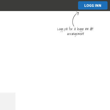
LOGG INN
Logg på for å legge inn ditt
arrangement