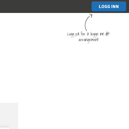
LOGG INN
Logg på for å legge inn ditt
arrangement