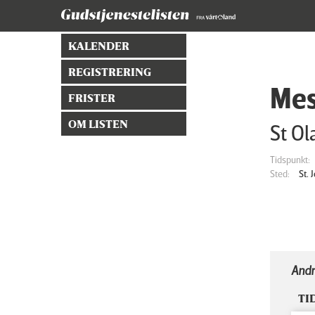
KALENDER
REGISTRERING
Mes
FRISTER
OM LISTEN
St Ol
Tidspunkt:
Sted:
St.
Andr
TI