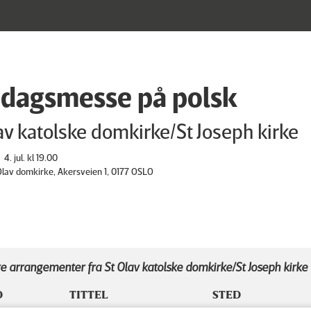
dagsmesse på polsk
av katolske domkirke/St Joseph kirke
4. jul. kl 19.00
 Olav domkirke, Akersveien 1, 0177 OSLO
e arrangementer fra St Olav katolske domkirke/St Joseph kirke
D
TITTEL
STED