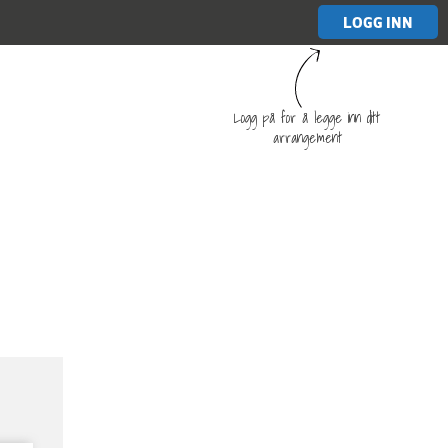
LOGG INN
Logg på for å legge inn ditt
arrangement