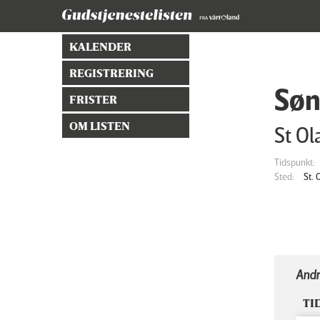
KALENDER
REGISTRERING
Søn
FRISTER
OM LISTEN
St Ol
Tidspunkt:
Sted:
St.
Andr
TI