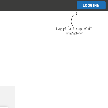
LOGG INN
Logg på for å legge inn ditt
arrangement