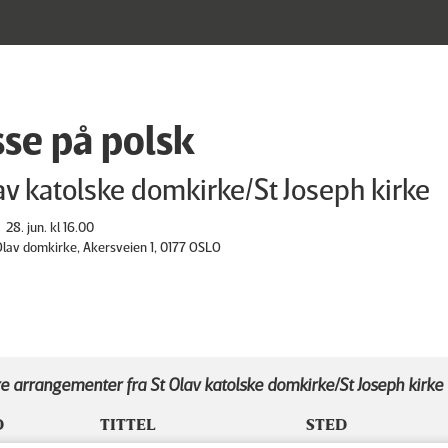
se på polsk
av katolske domkirke/St Joseph kirke
28. jun. kl 16.00
 Olav domkirke, Akersveien 1, 0177 OSLO
e arrangementer fra St Olav katolske domkirke/St Joseph kirke
D
TITTEL
STED