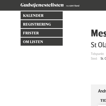
KALENDER
REGISTRERING
Mes
FRISTER
OM LISTEN
St Ol
Tidspunkt:
Sted:
St.
Andr
TI