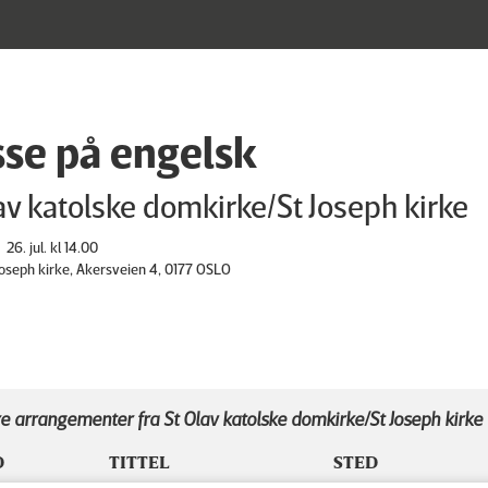
se på engelsk
av katolske domkirke/St Joseph kirke
26. jul. kl 14.00
 Joseph kirke, Akersveien 4, 0177 OSLO
e arrangementer fra St Olav katolske domkirke/St Joseph kirke
D
TITTEL
STED