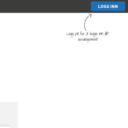
LOGG INN
Logg på for å legge inn ditt
arrangement