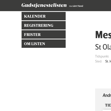
KALENDER
REGISTRERING
Mes
FRISTER
OM LISTEN
St Ol
Tidspunkt:
Sted:
St.
Andr
TI