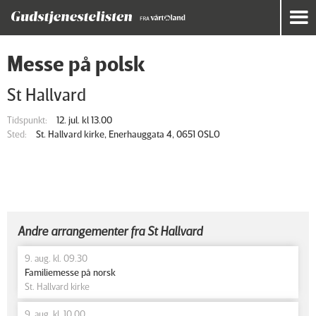
Messe på polsk
St Hallvard
Tidspunkt:
12. jul. kl 13.00
Sted:
St. Hallvard kirke, Enerhauggata 4, 0651 OSLO
Andre arrangementer fra St Hallvard
9. aug. kl. 09.30
Familiemesse på norsk
St. Hallvard kirke
9. aug. kl. 10.00