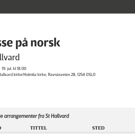
se på norsk
llvard
19. jul. kl 18.00
 Hallvard kirke/Holmlia kirke, Ravnåsveien 28, 1254 OSLO
e arrangementer fra St Hallvard
D
TITTEL
STED