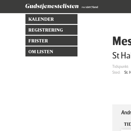
KALENDER
REGISTRERING
Mes
FRISTER
OM LISTEN
St Ha
Tidspunkt:
Sted:
St.
Andr
TI