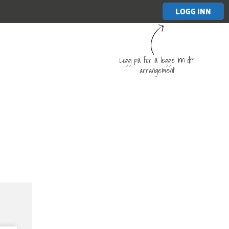
LOGG INN
Logg på for å legge inn ditt
arrangement